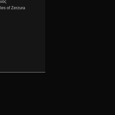
N
λιος
es of Zerzura
'
S
C
O
R
N
E
R