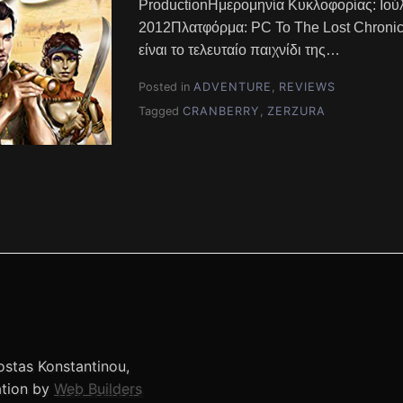
ProductionΗμερομηνία Κυκλοφορίας: Ιού
2012Πλατφόρμα: PC Το The Lost Chronicl
είναι το τελευταίο παιχνίδι της…
Posted in
ADVENTURE
,
REVIEWS
Tagged
CRANBERRY
,
ZERZURA
stas Konstantinou,
ation by
Web Builders