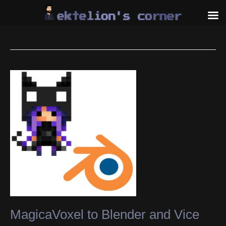
Skip
to
content
MagicaVoxel to Blender and Vice