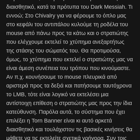
διαισθητικό, κατά τα πρότυπα του Dark Messiah. Τι
εννοώ; Στο Chivalry για να φέρουμε το όπλο μας
στο κεφάλι του αντιπάλου κυλούμε τη ροδέλα του
mouse από πάνω προς τα κάτω και ο στρατιώτης
που ελέγχουμε εκτελεί το χτύπημα ανεξαρτήτως
της στάσης του σώματός του. Θα προτιμούσα,
όμως, το χτύπημα που εκτελεί ο στρατιώτης μας να
είναι άμεση συνέπεια του τρόπου που κινούμαστε.
Αν π.χ. κουνήσουμε το mouse πλευρικά από
αριστερά προς τα δεξιά και πατήσουμε ταυτόχρονα
το LMB, τότε είναι λογικό να εκτελέσει μια
αντίστοιχη επίθεση ο στρατιώτης μας προς την ίδια
κατεύθυνση. Παρόλα αυτά, το σύστημα που έχει
επιλέξει η Torn Banner είναι κι αυτό αρκετά
διαισθητικό και τουλάχιστον τις βασικές κινήσεις θα
μάθετε να τις εκτελείτε σχετικά γρήγορα. Συν τοις