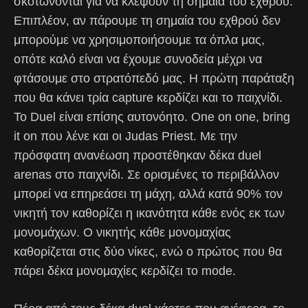
σκοτώνονται για να κλέψουν τη σημαία του εχθρού.
Επιπλέον, αν πάρουμε τη σημαία του εχθρού δεν
μπορούμε να χρησιμοποιήσουμε τα όπλα μας,
οπότε καλό είναι να έχουμε συνοδεία μέχρι να
φτάσουμε στο στρατόπεδό μας. Η πρώτη παράταξη
που θα κάνει τρία capture κερδίζει και το παιχνίδι.
Το Duel είναι επίσης αυτονόητο. One on one, bring
it on που λένε και οι Judas Priest. Με την
πρόσφατη ανανέωση προστέθηκαν δέκα duel
arenas στο παιχνίδι. Σε ορισμένες το περιβάλλον
μπορεί να επηρεάσει τη μάχη, αλλά κατά 90% τον
νικητή τον καθορίζει η ικανότητα κάθε ενός εκ των
μονομάχων. Ο νικητής κάθε μονομαχίας
καθορίζεται στις δύο νίκες, ενώ ο πρώτος που θα
πάρει δέκα μονομαχίες κερδίζει το mode.