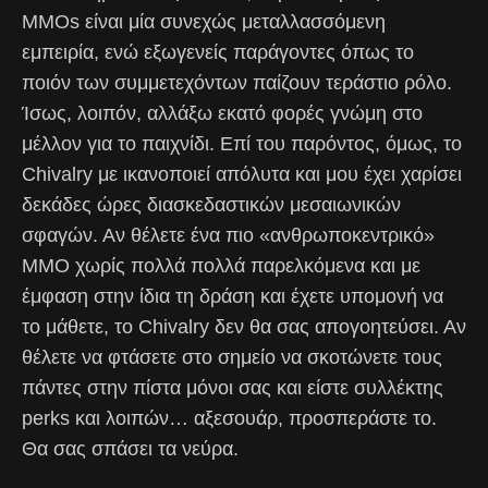
MMOs είναι μία συνεχώς μεταλλασσόμενη
εμπειρία, ενώ εξωγενείς παράγοντες όπως το
ποιόν των συμμετεχόντων παίζουν τεράστιο ρόλο.
Ίσως, λοιπόν, αλλάξω εκατό φορές γνώμη στο
μέλλον για το παιχνίδι. Επί του παρόντος, όμως, το
Chivalry με ικανοποιεί απόλυτα και μου έχει χαρίσει
δεκάδες ώρες διασκεδαστικών μεσαιωνικών
σφαγών. Αν θέλετε ένα πιο «ανθρωποκεντρικό»
ΜΜΟ χωρίς πολλά πολλά παρελκόμενα και με
έμφαση στην ίδια τη δράση και έχετε υπομονή να
το μάθετε, το Chivalry δεν θα σας απογοητεύσει. Αν
θέλετε να φτάσετε στο σημείο να σκοτώνετε τους
πάντες στην πίστα μόνοι σας και είστε συλλέκτης
perks και λοιπών… αξεσουάρ, προσπεράστε το.
Θα σας σπάσει τα νεύρα.