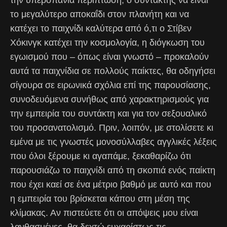
το μεγαλύτερο αποκαΐδι στον πλανήτη και να
κατέχει το παιχνίδι καλύτερα από ό,τι ο Στίβεν
Χόκινγκ κατέχει την κοσμολογία, η διόγκωση του
εγωισμού που – όπως είναι γνωστό – προκαλούν
αυτά τα παιχνίδια σε πολλούς παίκτες, θα οδηγήσει
σίγουρα σε ειρωνικά σχόλια επί της παρουσίασης,
συνοδευόμενα συνήθως από χαρακτηρισμούς για
την εμπειρία του συντάκτη και για τον σεξουαλικό
του προσανατολισμό. Πριν, λοιπόν, με στολίσετε κι
εμένα με τις γνωστές μονοσύλλαβες αγγλικές λέξεις
που όλοι ξέρουμε κι αγαπάμε, ξεκαθαρίζω ότι
παρουσιάζω το παιχνίδι από τη σκοπιά ενός παίκτη
που έχει καεί σε ένα μέτριο βαθμό με αυτό και που
η εμπειρία του βρίσκεται κάπου στη μέση της
κλίμακας. Αν πιστεύετε ότι οι απόψεις μου είναι
λανθασμένες, θα δεχτώ ευχαρίστως τις