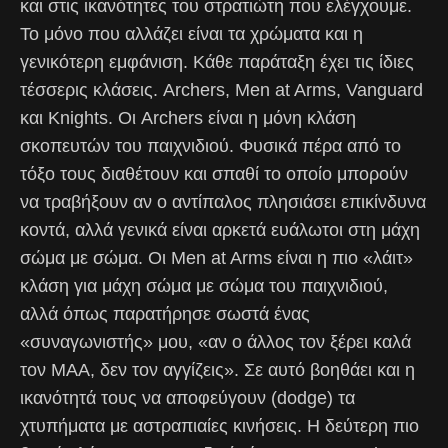
και στις ικανότητες του στρατιώτη που ελέγχουμε.
Το μόνο που αλλάζει είναι τα χρώματα και η
γενικότερη εμφάνιση. Κάθε παράταξη έχει τις ίδιες
τέσσερις κλάσεις. Archers, Men at Arms, Vanguard
και Knights. Οι Archers είναι η μόνη κλάση
σκοπευτών του παιχνιδιού. Φυσικά πέρα από το
τόξο τους διαθέτουν και σπαθί το οποίο μπορούν
να τραβήξουν αν ο αντίπαλος πλησιάσει επικίνδυνα
κοντά, αλλά γενικά είναι αρκετά ευάλωτοι στη μάχη
σώμα με σώμα. Οι Men at Arms είναι η πιο «λάιτ»
κλάση για μάχη σώμα με σώμα του παιχνιδιού,
αλλά όπως παρατήρησε σωστά ένας
«συναγωνιστής» μου, «αν ο άλλος τον ξέρει καλά
τον MAA, δεν τον αγγίζεις». Σε αυτό βοηθάει και η
ικανότητά τους να αποφεύγουν (dodge) τα
χτυπήματα με αστραπιαίες κινήσεις. Η δεύτερη πιο