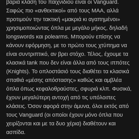
βαριά κλάση του παιχνιδιού είναι οι Vanguard.
Σαφώς πιο «ανθεκτικοί» από τους MAA, αλλά
προτιμούν την τακτική «μακριά κι αγαπημένοι»
χρησιμοποιώντας όπλα με μεγάλο μήκος, δηλαδή
longswords και polearms. Μπορούν επίσης να
κάνουν εφόρμηση, με το πρώτο τους χτύπημα να
είναι συντριπτικό, αν βρει στόχο. Τέλος, έχουμε τα
κλασικά tank που δεν είναι άλλα από τους ιππότες
(Knights). Το οπλοστάσιό τους διαθέτει τα κλασικά
σπαθιά «μέσης απόστασης» καθώς και αμβλέα
όπλα όπως κεφαλοθραύστες, σφυριά κλπ. Φυσικά,
έχουν μεγαλύτερη αντοχή από τις υπόλοιπες
κλάσεις. Όσον αφορά στην άμυνα, όλοι εκτός από
τους Vanguard (οι οποίοι έχουν μόνο όπλα που
χειρίζονται και με τα δυο χέρια) διαθέτουν και
ασπίδα.