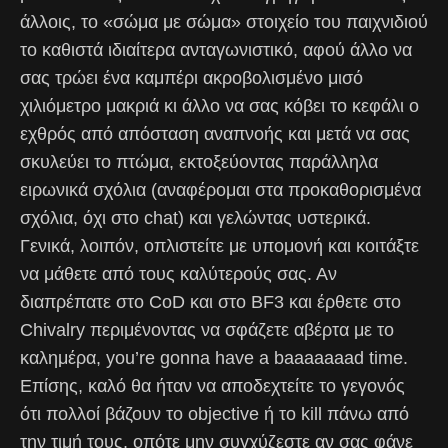
άλλοις, το «σώμα με σώμα» στοιχείο του παιχνιδιού
το καθιστά ιδιαίτερα ανταγωνιστικό, αφού άλλο να
σας τρώει ένα καμπέρι ακροβολισμένο μισό
χιλιόμετρο μακριά κι άλλο να σας κόβει το κεφάλι ο
εχθρός από απόσταση αναπνοής και μετά να σας
σκυλεύει το πτώμα, εκτοξεύοντας παράλληλα
ειρωνικά σχόλια (αναφέρομαι στα προκαθορισμένα
σχόλια, όχι στο chat) και γελώντας υστερικά.
Γενικά, λοιπόν, οπλιστείτε με υπομονή και κοιτάξτε
να μάθετε από τους καλύτερούς σας. Αν
διαπρέπατε στο CoD και στο BF3 και έρθετε στο
Chivalry περιμένοντας να σφάζετε αβέρτα με το
καλημέρα, you’re gonna have a baaaaaaad time.
Επίσης, καλό θα ήταν να αποδεχτείτε το γεγονός
ότι πολλοί βάζουν το objective ή το kill πάνω από
την τιμή τους, οπότε μην συγχύζεστε αν σας φάνε