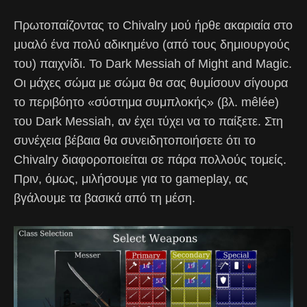
Πρωτοπαίζοντας το Chivalry μού ήρθε ακαριαία στο
μυαλό ένα πολύ αδικημένο (από τους δημιουργούς
του) παιχνίδι. Το Dark Messiah of Might and Magic.
Οι μάχες σώμα με σώμα θα σας θυμίσουν σίγουρα
το περιβόητο «σύστημα συμπλοκής» (βλ. mêlée)
του Dark Messiah, αν έχει τύχει να το παίξετε. Στη
συνέχεια βέβαια θα συνειδητοποιήσετε ότι το
Chivalry διαφοροποιείται σε πάρα πολλούς τομείς.
Πριν, όμως, μιλήσουμε για το gameplay, ας
βγάλουμε τα βασικά από τη μέση.