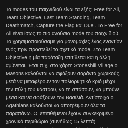
Τα modes του παιχνιδιού είναι τα εξής: Free for All,
Team Objective, Last Team Standing, Team
Deathmatch, Capture the Flag και Duel. Το Free for
All είναι ίσως το πιο ανούσιο mode του παιχνιδιού.
Το χρησιμοποιούσαμε για μονομαχίες ένας εναντίον
ενός πριν προστεθεί το σχετικό mode. Στο Team
Objective η μία παράταξη επιτίθεται και η άλλη
αμύνεται. Έτσι π.χ. στο χάρτη Stoneshill Village οι
Masons καλούνται να σφάξουν σαράντα χωρικούς,
μετά να μεταφέρουν τον πολιορκητικό κριό μέχρι
την πύλη του κάστρου, να τη σπάσουν, να μπούνε
μέσα και να σφάξουνε τον Βασιλιά. Αντίστοιχα οι
Agathians καλούνται να αποτρέψουν όλα τα
παραπάνω. Οι επιτιθέμενοι έχουν συγκεκριμένο
χρονικό περιθώριο (συνήθως 15 λεπτά)